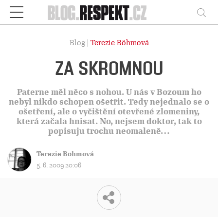
Respekt
Vy
Blog |
Terezie Böhmová
ZA SKROMNOU
Paterne měl něco s nohou. U nás v Bozoum ho
nebyl nikdo schopen ošetřit. Tedy nejednalo se o
ošetření, ale o vyčištění otevřené zlomeniny,
která začala hnisat. No, nejsem doktor, tak to
popisuju trochu neomaleně…
Terezie Böhmová
5. 6. 2009 20:06