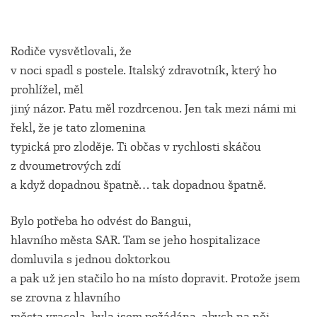
Rodiče vysvětlovali, že
v noci spadl s postele. Italský zdravotník, který ho
prohlížel, měl
jiný názor. Patu měl rozdrcenou. Jen tak mezi námi mi
řekl, že je tato zlomenina
typická pro zloděje. Ti občas v rychlosti skáčou
z dvoumetrových zdí
a když dopadnou špatně… tak dopadnou špatně.
Bylo potřeba ho odvést do Bangui,
hlavního města SAR. Tam se jeho hospitalizace
domluvila s jednou doktorkou
a pak už jen stačilo ho na místo dopravit. Protože jsem
se zrovna z hlavního
města vracela, byla jsem požádána, abych na něj