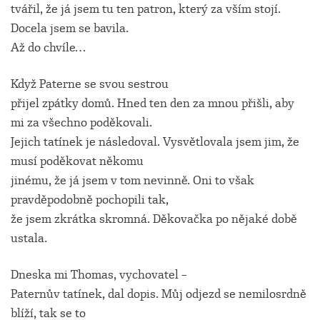
tvářil, že já jsem tu ten patron, který za vším stojí.
Docela jsem se bavila.
Až do chvíle…
Když Paterne se svou sestrou
přijel zpátky domů. Hned ten den za mnou přišli, aby
mi za všechno poděkovali.
Jejich tatínek je následoval. Vysvětlovala jsem jim, že
musí poděkovat někomu
jinému, že já jsem v tom nevinně. Oni to však
pravděpodobně pochopili tak,
že jsem zkrátka skromná. Děkovačka po nějaké době
ustala.
Dneska mi Thomas, vychovatel –
Paternův tatínek, dal dopis. Můj odjezd se nemilosrdně
blíží, tak se to