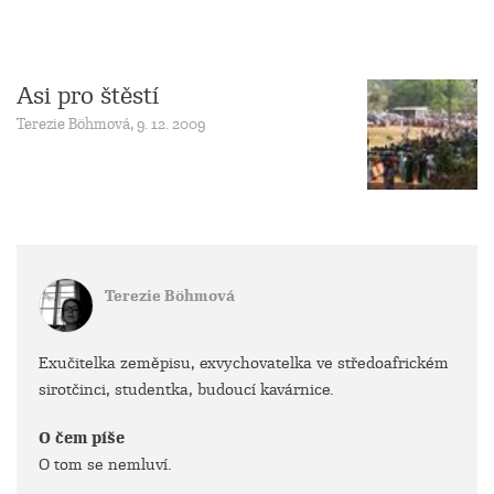
Asi pro štěstí
Terezie Böhmová, 9. 12. 2009
Terezie Böhmová
Exučitelka zeměpisu, exvychovatelka ve středoafrickém
sirotčinci, studentka, budoucí kavárnice.
O čem píše
O tom se nemluví.