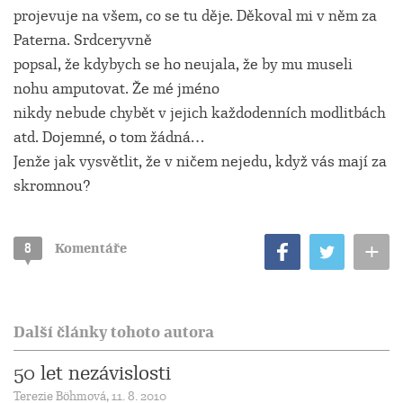
projevuje na všem, co se tu děje. Děkoval mi v něm za
Paterna. Srdceryvně
popsal, že kdybych se ho neujala, že by mu museli
nohu amputovat. Že mé jméno
nikdy nebude chybět v jejich každodenních modlitbách
atd. Dojemné, o tom žádná…
Jenže jak vysvětlit, že v ničem nejedu, když vás mají za
skromnou?
+
8
Komentáře
Další články tohoto autora
50 let nezávislosti
Terezie Böhmová, 11. 8. 2010