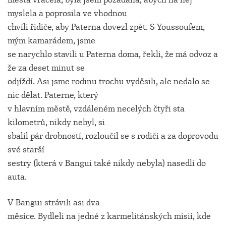
myslela a poprosila ve vhodnou
chvíli řidiče, aby Paterna dovezl zpět. S Youssoufem,
mým kamarádem, jsme
se narychlo stavili u Paterna doma, řekli, že má odvoz a
že za deset minut se
odjíždí. Asi jsme rodinu trochu vyděsili, ale nedalo se
nic dělat. Paterne, který
v hlavním městě, vzdáleném necelých čtyři sta
kilometrů, nikdy nebyl, si
sbalil pár drobností, rozloučil se s rodiči a za doprovodu
své starší
sestry (která v Bangui také nikdy nebyla) nasedli do
auta.
V Bangui strávili asi dva
měsíce. Bydleli na jedné z karmelitánských misií, kde